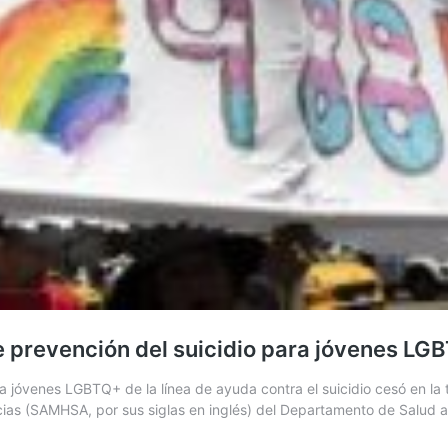
e prevención del suicidio para jóvenes LG
jóvenes LGBTQ+ de la línea de ayuda contra el suicidio cesó en la 
cias (SAMHSA, por sus siglas en inglés) del Departamento de Salud