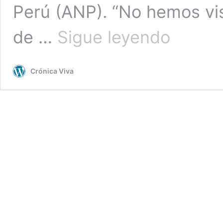
Perú (ANP). “No hemos vis
ANP:
de …
Sigue leyendo
no
hemos
visto
Crónica Viva
nivel
de
arremetida
tan
concertado
como
hay
contra
IDL-
Reporteros