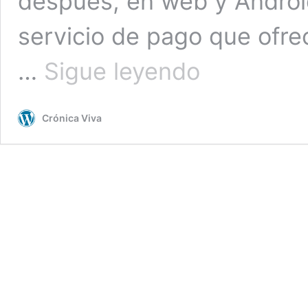
después, en web y Android
servicio de pago que ofre
Blue
…
Sigue leyendo
Suscription
(Twitter
Blue)
Crónica Viva
ahora
permite
la
descarga
de
algunos
vídeos