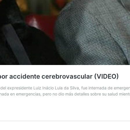
a por accidente cerebrovascular (VIDEO)
l expresidente Luiz Inácio Lula da Silva, fue internada de emergenci
rnada en emergencias, pero no dio más detalles sobre su salud mient