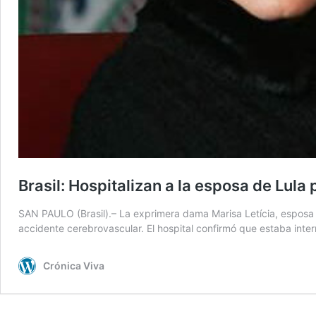
Brasil: Hospitalizan a la esposa de Lul
SAN PAULO (Brasil).– La exprimera dama Marisa Letícia, esposa de
accidente cerebrovascular. El hospital confirmó que estaba inte
Crónica Viva