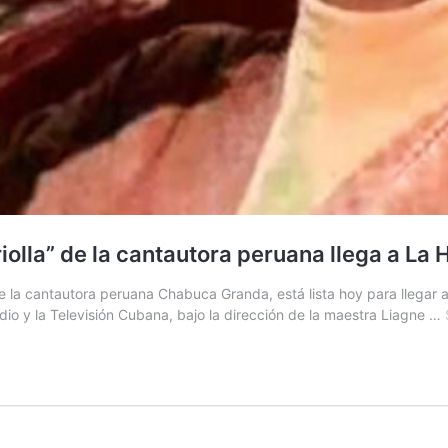
lla” de la cantautora peruana llega a La
la cantautora peruana Chabuca Granda, está lista hoy para llegar a 
adio y la Televisión Cubana, bajo la dirección de la maestra Liagne …