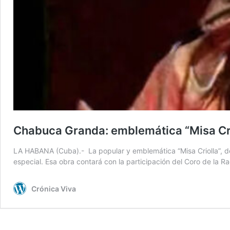
Chabuca Granda: emblemática “Misa Crio
LA HABANA (Cuba).- La popular y emblemática “Misa Criolla”, de 
especial. Esa obra contará con la participación del Coro de la R
Crónica Viva