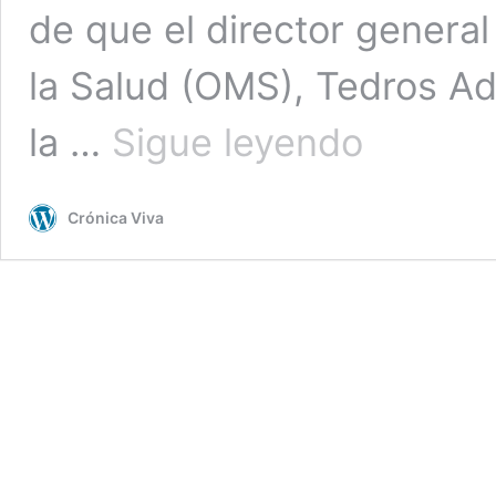
de que el director genera
la Salud (OMS), Tedros A
Chile
la …
Sigue leyendo
ante
anuncio
de
Crónica Viva
la
OMS
descarta
presencia
en
el
país
de
nueva
variante
de
Mpox