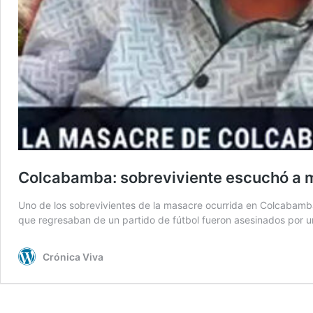
Colcabamba: sobreviviente escuchó a mil
Uno de los sobrevivientes de la masacre ocurrida en Colcabamba,
que regresaban de un partido de fútbol fueron asesinados por un
Crónica Viva