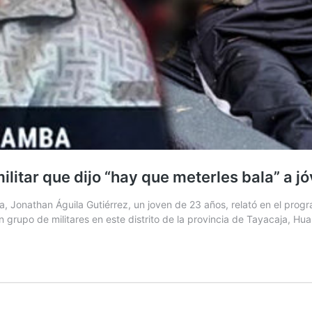
itar que dijo “hay que meterles bala” a j
 Jonathan Águila Gutiérrez, un joven de 23 años, relató en el progr
 grupo de militares en este distrito de la provincia de Tayacaja, Hu