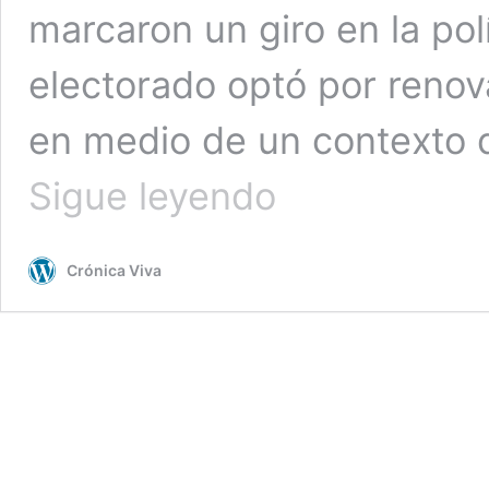
marcaron un giro en la pol
electorado optó por renova
en medio de un contexto d
Elecciones
Sigue leyendo
2026:
los
congresistas
Crónica Viva
castigados
por
electorado
y
que
no
vuelven
a
Parlamento