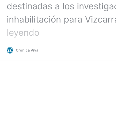
destinadas a los investiga
inhabilitación para Vizca
Congreso:
leyendo
Aprueban
inhabilitar
a
Crónica Viva
Martín
Vizcarra
y
dos
exministras