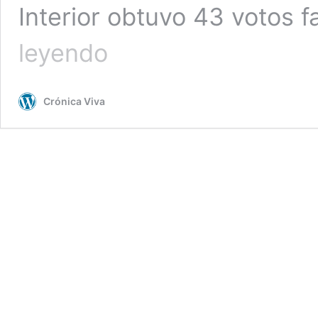
Interior obtuvo 43 votos f
Pleno
leyendo
rechazó
censurar
al
Crónica Viva
ministro
del
Interior,
Vicente
Romero