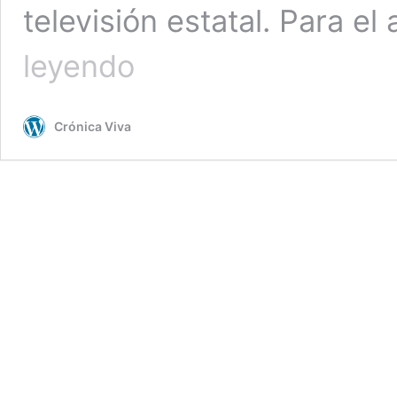
televisión estatal. Para el
Cuba
leyendo
despide
a
su
Crónica Viva
prima
ballerina
assoluta
Alicia
Alonso
con
funeral
masivo