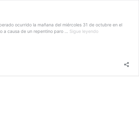
sperado ocurrido la mañana del miércoles 31 de octubre en el
Día
ido a causa de un repentino paro …
Sigue leyendo
de
la
Canción
Criolla:
la
gran
Lucha
Reyes
falleció
hace
50
años