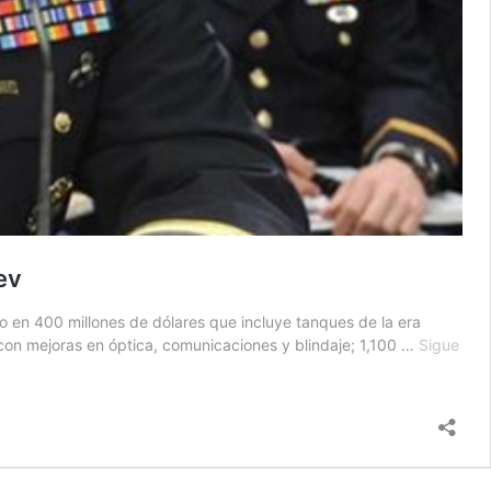
ev
en 400 millones de dólares que incluye tanques de la era
con mejoras en óptica, comunicaciones y blindaje; 1,100 …
Sigue