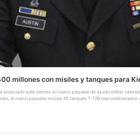
400 millones con misiles y tanques para Ki
unciado este viernes un nuevo paquete de ayuda militar valorado 
reto, el nuevo paquete incluye 45 tanques T-72B reacondicionados 