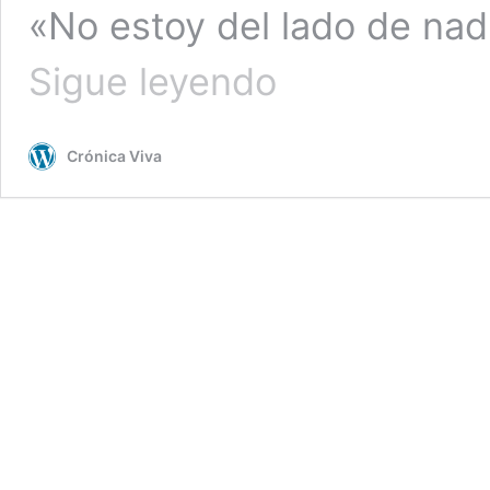
«No estoy del lado de nad
EEUU:
Sigue leyendo
Trump
rechaza
posicionarse
Crónica Viva
de
parte
de
Ucrania:
«No
estoy
del
lado
de
nadie»