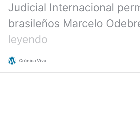
Judicial Internacional perm
brasileños Marcelo Odebr
Fiscalía
leyendo
reactiva
su
cooperación
Crónica Viva
con
Brasil
en
el
caso
Odebrecht