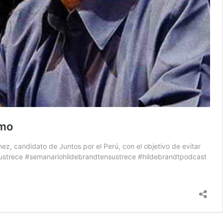
smo
ez, candidato de Juntos por el Perú, con el objetivo de evitar
nsustrece #semanariohildebrandtensustrece #hildebrandtpodcast