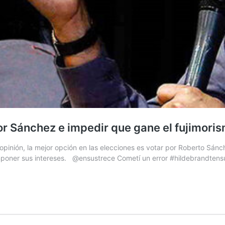
or Sánchez e impedir que gane el fujimori
pinión, la mejor opción en las elecciones es votar por Roberto Sánch
 imponer sus intereses. @ensustrece Cometí un error #hildebrandte