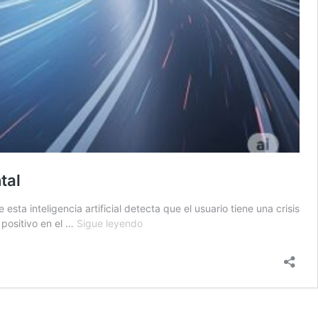
tal
a inteligencia artificial detecta que el usuario tiene una crisis
IA:
 positivo en el …
Sigue leyendo
Google
actualiza
Gemini
para
una
mejor