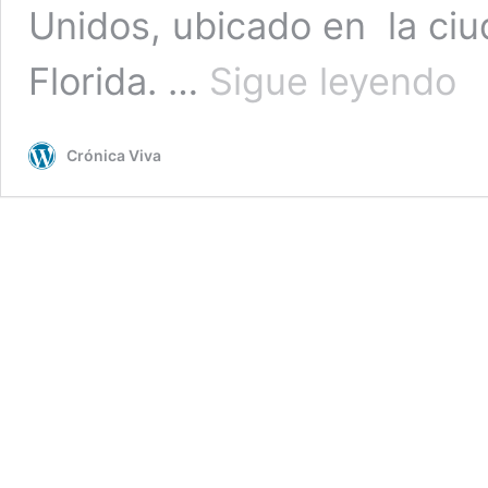
Unidos, ubicado en la ci
Jos
Florida. …
Sigue leyendo
José
El
Prín
Crónica Viva
de
la
canc
fall
a
los
71
año
(VI