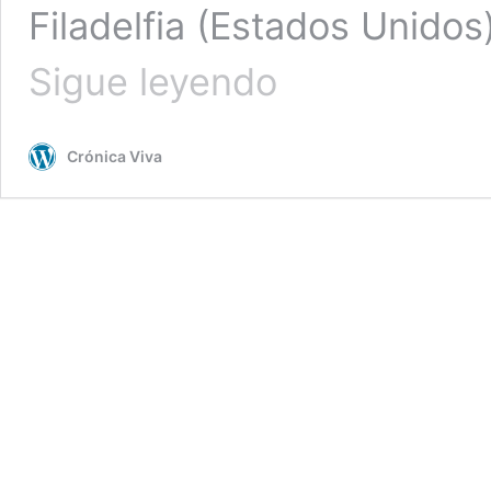
Filadelfia (Estados Unidos)
Kylian
Sigue leyendo
Mbappé:
«Pensaban
que
Crónica Viva
veníamos
de
etiqueta
y
también
sabemos
jugar
sucio»