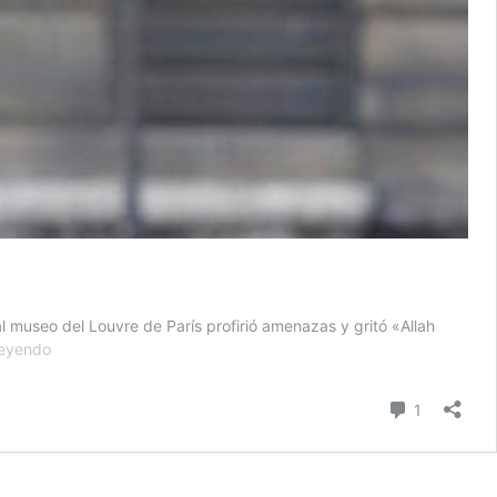
al museo del Louvre de París profirió amenazas y gritó «Allah
La
leyendo
policía
confirma
comentari
1
que
atacante
del
Louvre