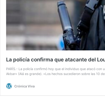
La policía confirma que atacante del Lo
PARÍS.- La policía confirmó hoy que el individuo que atacó con un
Akbar» (Alá es grande). «Los hechos sucedieron sobre las 10 de
Crónica Viva