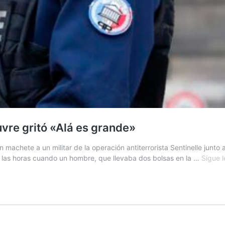
uvre gritó «Alá es grande»
 machete a un militar de la operación antiterrorista Sentinelle junto 
 las horas cuando un hombre, que llevaba dos bolsas en la …
Sigue 