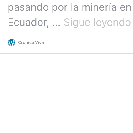
pasando por la minería en 
A
Ecuador, …
Sigue leyendo
d
t
Crónica Viva
t
L