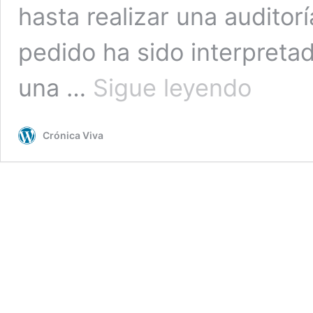
hasta realizar una auditorí
pedido ha sido interpreta
Rafael
una …
Sigue leyendo
López
Aliaga
pide
Crónica Viva
al
JNE
no
proclamar
los
resultados
finales
de
las
elecciones