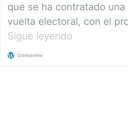
que se ha contratado una 
vuelta electoral, con el p
ONPE
Sigue leyendo
dijo
en
Congreso
Crónica Viva
que
han
contratado
una
auditoría
para
segunda
vuelta
electoral