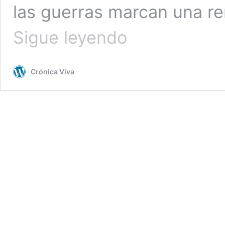
las guerras marcan una re
Papa
Sigue leyendo
Francisco
reitera
su
Crónica Viva
condena
a
la
“absurda
guerra”
Rusia-
Ucrania