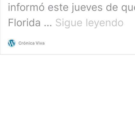
informó este jueves de que
Pelig
Florida …
Sigue leyendo
hurac
Doria
pued
Crónica Viva
llegar
a
Florid
con
categ
4