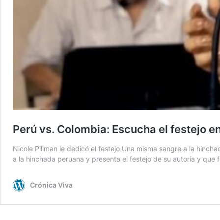
Perú vs. Colombia: Escucha el festejo e
Nicole Pillman le dedicó el festejo Una misma sangre a la hinch
a la hinchada peruana y presenta el festejo de su autoría y que
Crónica Viva