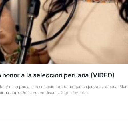
n honor a la selección peruana (VIDEO)
ada, y en especial a la selección peruana que se juega su pase al M
Perú
 forma parte de su nuevo disco …
Sigue leyendo
vs.
Colombia:
Escucha
el
festejo