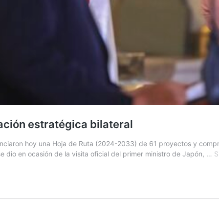
ción estratégica bilateral
nciaron hoy una Hoja de Ruta (2024-2033) de 61 proyectos y compromi
e dio en ocasión de la visita oficial del primer ministro de Japón, …
S