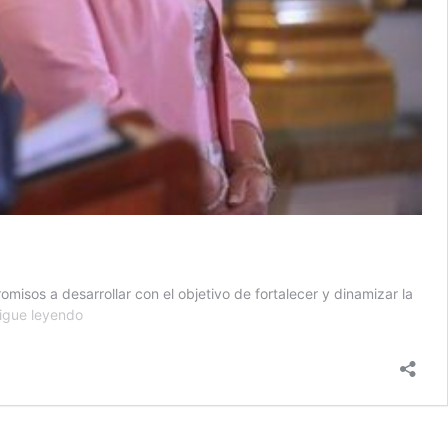
sos a desarrollar con el objetivo de fortalecer y dinamizar la
Perú
igue leyendo
y
Japón
acuerdan
dinamizar
asociación
estratégica