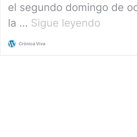
el segundo domingo de oct
Boluarte:
la …
Sigue leyendo
Se
presentarán
dos
Crónica Viva
proyectos
si
Congreso
no
aprueba
adelanto
electoral