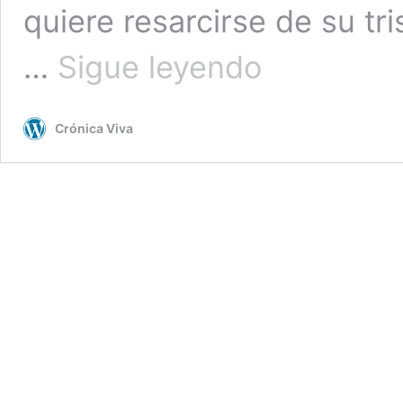
quiere resarcirse de su tr
Supercopa
…
Sigue leyendo
de
España:
previa
Crónica Viva
del
Real
Madrid
vs.
RCD
Mallorca
en
Yeda,
en
Arabia
Saudita