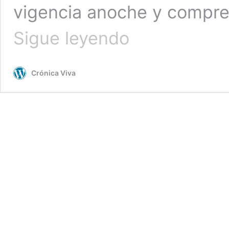
vigencia anoche y compre
Tumbes:
Sigue leyendo
cierre
total
de
Crónica Viva
puertos
por
nuevo
período
de
oleajes
anómalos