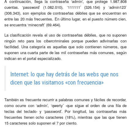
A continuación, llega la contraseña ‘admin’, que protege 1.987.808
cuentas. ‘password’ (1.082.010), ‘111111’ (326.154) y ‘admin123’
(306.343), son ejemplos de contraseñas débiles que se encuentran en
entre las 20 más frecuentes. En último lugar, en el puesto número cien,
se encuentra ‘minecraft’ (69.464).
La clasificación revela el uso de contraseñas débiles, que no suponen
ningún reto para los cibercriminales porque pueden adivinarlas con
facilidad. Una categoría es aquellas que solo contienen números, que
suponen una cuarta parte de las mil contraseñas más comunes, según
indican en el portal especializado.
Internet: lo que hay detrás de las webs que nos
dicen que las visitamos «con frecuencia»
También es frecuente recurrir a palabras comunes y fáciles de recordar,
como ocurre con ‘admin’, ‘qwerty’ -que sigue el orden de una fila de
teclas del teclado- y ‘password’. Por longitud, las contraseñas más
frecuentes tienen ocho caracteres (18%), mientras que las que tienen
15 caracteres solo suponen el 7 por ciento.