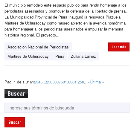
El municipio remodeló este espacio público para rendir homenaje a los
periodistas asesinados y promover la defensa de la libertad de prensa.
La Municipalidad Provincial de Piura inauguró la renovada Plazuela
Mártires de Uchuraccay como museo abierto en la avenida homónima
para homenajear a los periodistas asesinados e impulsar la memoria
histórica regional. El proyecto...
Asociación Nacional de Periodistas
Leer más
Mártires de Uchuraccay
Piura
Zuliana Lainez
Pag. 1 de 1.316
1
2
3
4
5
...
250
500
750
1.000
1.250
...
»
Última »
Buscar
Buscar