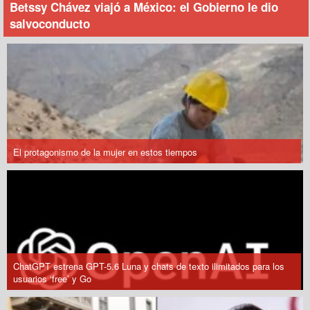
Betssy Chávez viajó a México: el Gobierno le dio
salvoconducto
El protagonismo de la mujer en estos tiempos
ChatGPT estrena GPT-5.6 Luna y chats de texto ilimitados para los
usuarios ‘free’ y Go