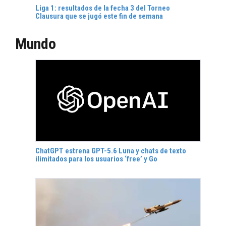
Liga 1: resultados de la fecha 3 del Torneo
Clausura que se jugó este fin de semana
Mundo
ChatGPT estrena GPT-5.6 Luna y chats de texto
ilimitados para los usuarios ‘free’ y Go