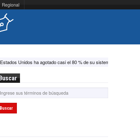
Regional
 agotado casi el 80 % de su sistema antimisiles, según CNN
EEUU
Buscar
Buscar