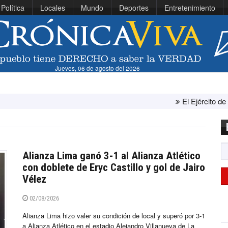
Política
Locales
Mundo
Deportes
Entretenimiento
Jueves, 06 de agosto del 2026
El Ejército de Estados Unidos ha
Alianza Lima ganó 3-1 al Alianza Atlético
con doblete de Eryc Castillo y gol de Jairo
Vélez
02/08/2026
Alianza Lima hizo valer su condición de local y superó por 3-1
a Alianza Atlético en el estadio Alejandro Villanueva de La