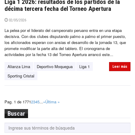
Liga 1 2026: resultados de los partidos de la
décima tercera fecha del Torneo Apertura
02/05/2026
La pelea por el liderato del campeonato peruano entra en una etapa
decisiva. Con dos clubes disputando palmo a palmo el primer puesto,
los aficionados esperan con ansias el desarrollo de la jornada 13, que
promete modificar la parte alta del tablero. El cronograma de
actividades por la fecha 13 del Torneo Apertura arrancó este...
Alianza Lima
Deportivo Moquegua
Liga 1
Leer más
Sporting Cristal
Pag. 1 de 177
1
2
3
4
5
...
»
Última »
Buscar