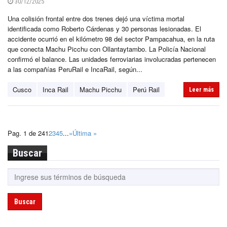
30/12/2025
Una colisión frontal entre dos trenes dejó una víctima mortal
identificada como Roberto Cárdenas y 30 personas lesionadas. El
accidente ocurrió en el kilómetro 98 del sector Pampacahua, en la ruta
que conecta Machu Picchu con Ollantaytambo. La Policía Nacional
confirmó el balance. Las unidades ferroviarias involucradas pertenecen
a las compañías PeruRail e IncaRail, según...
Cusco
Inca Rail
Machu Picchu
Perú Rail
Leer más
Pag. 1 de 24
1
2
3
4
5
...
»
Última »
Buscar
Buscar