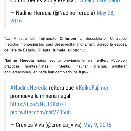
Control del Estado y Prensa
#NiBlancoNiViciado
— Nadine Heredia (@NadineHeredia)
May 28,
2016
“Ex Ministro del Fujimorato
Chlimper
al descubierto. Utilizando
métodos montesinistas para desacreditar y difamar”, agregó la esposa
del jefe de Estado,
Ollanta Humala
, en otro tuit.
Nadine Heredia
había escrito previamente en
Twitter:
«Vuelven
prácticas montesinistas». «Mentir, insultar, difamar, adulterar
conversaciones, en nada han cambiado los fujis».
#NadineHeredia
reitera que
#KeikoFujimori
promueve la minería ilegal
https://t.co/yNEJKXxh7T
pic.twitter.com/nhrVZ05ufi
— Crónica Viva (@cronica_viva)
May 9, 2016