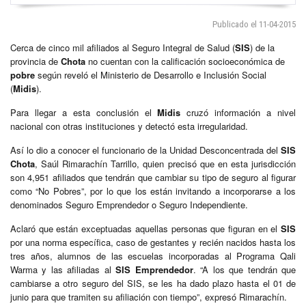
Publicado el 11-04-2015
Cerca de cinco mil afiliados al Seguro Integral de Salud (
SIS
) de la
provincia de
Chota
no cuentan con la calificación socioeconómica de
pobre
según reveló el Ministerio de Desarrollo e Inclusión Social
(
Midis
).
Para llegar a esta conclusión el
Midis
cruzó información a nivel
nacional con otras instituciones y detectó esta irregularidad.
Así lo dio a conocer el funcionario de la Unidad Desconcentrada del
SIS
Chota
, Saúl Rimarachín Tarrillo, quien precisó que en esta jurisdicción
son 4,951 afiliados que tendrán que cambiar su tipo de seguro al figurar
como “No Pobres”, por lo que los están invitando a incorporarse a los
denominados Seguro Emprendedor o Seguro Independiente.
Aclaró que están exceptuadas aquellas personas que figuran en el
SIS
por una norma específica, caso de gestantes y recién nacidos hasta los
tres años, alumnos de las escuelas incorporadas al Programa Qali
Warma y las afiliadas al
SIS
Emprendedor
. “A los que tendrán que
cambiarse a otro seguro del SIS, se les ha dado plazo hasta el 01 de
junio para que tramiten su afiliación con tiempo”, expresó Rimarachín.