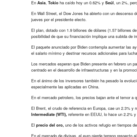
En
Asia
,
Tokio
ha caído hoy un 0.62% y
Seúl
, un 2%, per
En Wall Street, el Dow Jones ha abierto con un descenso de
jueves por el presidente electo.
El plan, dotado con 1.9 billones de dólares (1.57 billones d
posibilidad de que su financiación implique una subida de 
El paquete anunciado por Biden contempla aumentar las ayud
el salario mínimo y destinar recursos adicionales para luch
Los mercados esperan que Biden presente en febrero un paq
centrado en el desarrollo de infraestructuras y en la promo
En el ánimo de los inversores también ha pesado la evoluc
especialmente las aplicadas en China.
En el mercado petrolero, los precios bajan ante el temor a
El Brent, el crudo de referencia en Europa, cae un 2.3% y ro
Intermediate (WTI),
referente en EEUU, lo hace un 2.2% y se
El
precio del oro,
uno de los activos refugio en tiempos de
En el mercado de divisas, el euro pierde terreno respecto a