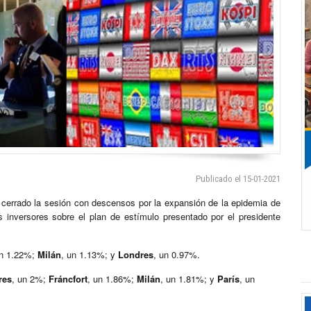
Publicado el 15-01-2021
cerrado la sesión con descensos por la expansión de la epidemia de
s inversores sobre el plan de estímulo presentado por el presidente
un 1.22%;
Milán
, un 1.13%; y
Londres
, un 0.97%.
res
, un 2%;
Fráncfort
, un 1.86%;
Milán
, un 1.81%; y
París
, un