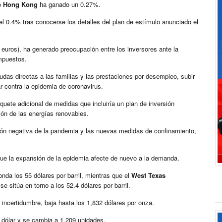
o
Hong Kong
ha ganado un 0.27%.
l 0.4% tras conocerse los detalles del plan de estímulo anunciado el
e euros), ha generado preocupación entre los inversores ante la
impuestos.
as directas a las familias y las prestaciones por desempleo, subir
ar contra la epidemia de coronavirus.
uete adicional de medidas que incluiría un plan de inversión
ción de las energías renovables.
ión negativa de la pandemia y las nuevas medidas de confinamiento,
 que la expansión de la epidemia afecte de nuevo a la demanda.
nda los 55 dólares por barril, mientras que el
West Texas
 sitúa en torno a los 52.4 dólares por barril.
 incertidumbre, baja hasta los 1,832 dólares por onza.
l dólar y se cambia a 1.209 unidades.