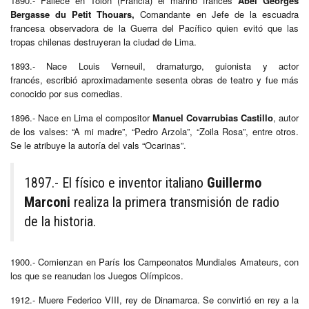
1890.- Fallece en Tolón (Francia) el marino francés
Abel Georges
Bergasse du Petit Thouars,
Comandante en Jefe de la escuadra
francesa observadora de la Guerra del Pacífico quien evitó que las
tropas chilenas destruyeran la ciudad de Lima.
1893.- Nace Louis Verneuil,
dramaturgo, guionista y actor
francés,
escribió aproximadamente sesenta obras de teatro y fue más
conocido por sus comedias.
1896.- Nace en Lima el compositor
Manuel Covarrubias Castillo
, autor
de los valses: “A mi madre”, “Pedro Arzola”, “Zoila Rosa”, entre otros.
Se le atribuye la autoría del vals “Ocarinas”.
1897.- El físico e inventor italiano
Guillermo
Marconi
realiza la primera transmisión de radio
de la historia.
1900.- Comienzan en París los Campeonatos Mundiales Amateurs, con
los que se reanudan los Juegos Olímpicos.
1912.- Muere Federico VIII, rey de Dinamarca. Se convirtió en rey a la