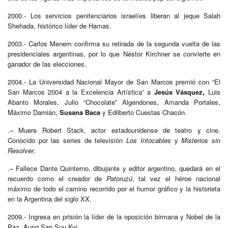
2000.- Los servicios penitenciarios israelíes liberan al jeque Salah
Shehada, histórico líder de Hamas.
2003.- Carlos Menem confirma su retirada de la segunda vuelta de las
presidenciales argentinas, por lo que Néstor Kirchner se convierte en
ganador de las elecciones.
2004.- La Universidad Nacional Mayor de San Marcos premió con “El
San Marcos 2004 a la Excelencia Artística” a
Jesús Vásquez,
Luis
Abanto Morales, Julio “Chocolate” Algendones, Amanda Portales,
Máximo Damián,
Susana Baca
y Edilberto Cuestas Chacón.
.– Muere Robert Stack, actor estadounidense de teatro y cine.
Conocido por las series de televisión
Los Intocables
y
Misterios sin
Resolver
.
.– Fallece Dante Quinterno, dibujante y editor argentino, quedará en el
recuerdo como el creador de
Patoruzú
, tal vez el héroe nacional
máximo de todo el camino recorrido por el humor gráfico y la historieta
en la Argentina del siglo XX.
2009.- Ingresa en prisión la líder de la oposición birmana y Nobel de la
Paz, Aung San Suu Kyi.