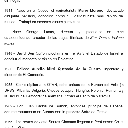
sin hogar.
1944.- Nace en el Cusco, el caricaturista
Mario Moreno
, destacado
dibujante peruano, conocido como “El caricaturista más rápido del
mundo”. Trabajó en diversos diarios y revistas.
.- Nace George Lucas, director y productor de cine
estadounidense. creador de las sagas fílmicas de
Star Wars
e
Indiana
Jones
1948.- David Ben Gurión proclama en Tel Aviv el Estado de Israel al
concluir el mandato británico en Palestina.
1950.- Fallece
Aurelio Miró Quesada de la Guerra
, ingeniero y
director de El Comercio.
1955.- Como réplica a la OTAN, ocho países de la Europa del Este (la
URSS, Albania, Bulgaria, Checoslovaquia, Hungría, Polonia, Rumanía y
la República Democrática Alemana) firman el Pacto de Varsovia.
1962.- Don Juan Carlos de Borbón, entonces príncipe de España,
contrae matrimonio en Atenas con la princesa Sofía de Grecia.
1965.- Los restos de José Santos Chocano llegaron a Perú desde Chile,
tras 31 años.