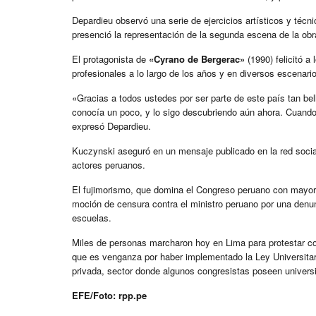
Depardieu observó una serie de ejercicios artísticos y técn
presenció la representación de la segunda escena de la obra
El protagonista de
«Cyrano de Bergerac»
(1990) felicitó a
profesionales a lo largo de los años y en diversos escenari
«Gracias a todos ustedes por ser parte de este país tan bel
conocía un poco, y lo sigo descubriendo aún ahora. Cuando 
expresó Depardieu.
Kuczynski aseguró en un mensaje publicado en la red social
actores peruanos.
El fujimorismo, que domina el Congreso peruano con mayoría
moción de censura contra el ministro peruano por una den
escuelas.
Miles de personas marcharon hoy en Lima para protestar con
que es venganza por haber implementado la Ley Universitar
privada, sector donde algunos congresistas poseen univers
EFE/Foto: rpp.pe