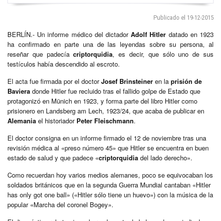
Publicado el 19-12-2015
BERLÍN.- Un informe médico del dictador
Adolf Hitler
datado en 1923
ha confirmado en parte una de las leyendas sobre su persona, al
reseñar que padecía
criptorquidia
, es decir, que sólo uno de sus
testículos había descendido al escroto.
El acta fue firmada por el doctor
Josef Brinsteiner
en la
prisión de
Baviera
donde Hitler fue recluido tras el fallido golpe de Estado que
protagonizó en Münich en 1923, y forma parte del libro Hitler como
prisionero en Landsberg am Lech, 1923/24, que acaba de publicar en
Alemania
el historiador
Peter Fleischmann
.
El doctor consigna en un informe firmado el 12 de noviembre tras una
revisión médica al «preso número 45» que Hitler se encuentra en buen
estado de salud y que padece «
criptorquidia
del lado derecho».
Como recuerdan hoy varios medios alemanes, poco se equivocaban los
soldados británicos que en la segunda Guerra Mundial cantaban «Hitler
has only got one ball» («Hitler sólo tiene un huevo») con la música de la
popular «Marcha del coronel Bogey».