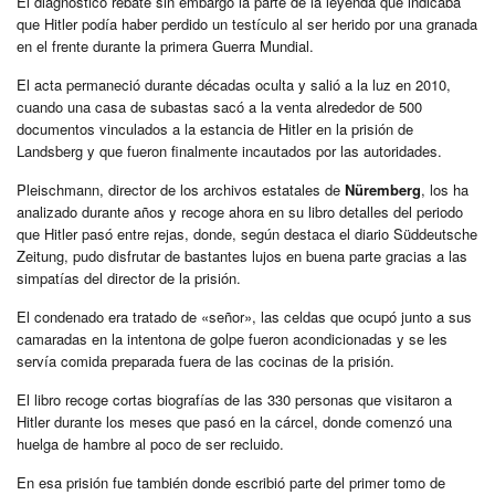
El diagnóstico rebate sin embargo la parte de la leyenda que indicaba
que Hitler podía haber perdido un testículo al ser herido por una granada
en el frente durante la primera Guerra Mundial.
El acta permaneció durante décadas oculta y salió a la luz en 2010,
cuando una casa de subastas sacó a la venta alrededor de 500
documentos vinculados a la estancia de Hitler en la prisión de
Landsberg y que fueron finalmente incautados por las autoridades.
Pleischmann, director de los archivos estatales de
Nüremberg
, los ha
analizado durante años y recoge ahora en su libro detalles del periodo
que Hitler pasó entre rejas, donde, según destaca el diario Süddeutsche
Zeitung, pudo disfrutar de bastantes lujos en buena parte gracias a las
simpatías del director de la prisión.
El condenado era tratado de «señor», las celdas que ocupó junto a sus
camaradas en la intentona de golpe fueron acondicionadas y se les
servía comida preparada fuera de las cocinas de la prisión.
El libro recoge cortas biografías de las 330 personas que visitaron a
Hitler durante los meses que pasó en la cárcel, donde comenzó una
huelga de hambre al poco de ser recluido.
En esa prisión fue también donde escribió parte del primer tomo de