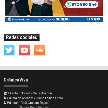
Redes sociales
CrónicaViva
Director: Roberto Mejía Alarcón
Editora de opinión: Zuliana Lainez Otero
Editores: Raúl Graham Rojas
Walter Sosa Vivanco