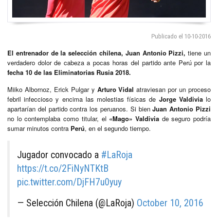
Publicado el 10-10-2016
El entrenador de la selección chilena, Juan Antonio Pizzi,
tiene un
verdadero dolor de cabeza a pocas horas del partido ante Perú por la
fecha 10 de las Eliminatorias Rusia 2018.
Miiko Albornoz, Erick Pulgar y
Arturo Vidal
atraviesan por un proceso
febril infeccioso y encima las molestias físicas de
Jorge Valdivia
lo
apartarían del partido contra los peruanos. Si bien
Juan Antonio Pizzi
no lo contemplaba como titular, el
«Mago»
Valdivia
de seguro podría
sumar minutos contra
Perú
, en el segundo tiempo.
Jugador convocado a
#LaRoja
https://t.co/2FiNyNTKtB
pic.twitter.com/DjFH7u0yuy
— Selección Chilena (@LaRoja)
October 10, 2016