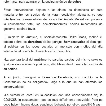
reformarán para avanzar en la equiparación de
derechos
.
Estas intervenciones dejaron a las claras las diferencias en esta
materia entre los socios de la «gran coalición» alemana, ya que
mientras los conservadores de la canciller Angela Merkel se oponen a
la equiparación total, los socialdemócratas -socios minoritarios de
gobierno- están a favor.
El ministro de Justicia, el socialdemócrata Heiko Maas, reabrió el
debate sobre los
derechos
de las parejas
homosexuales
el domingo,
al publicar en las redes sociales un mensaje con motivo del día
internacional contra la Homofobia y la Transfobia.
«La apertura total del
matrimonio
para las parejas del mismo sexo es
y sigue siendo nuestra posición», dijo Maas dando voz a la postura de
su partido.
A su juicio, prosiguió a través de
Facebook
, «un cambio de la
Constitución no es obligatorio», algo a lo que se han aferrado los
conservadores.
«La verdad es esta: en la coalición con (los conservadores de) la
CDU/CSU la equiparación total es muy difícilmente realizable. Pero no
debe haber ninguna duda: seguimos luchando por ello», apostilló Maas.