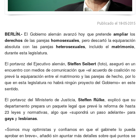
Publicado el 18-05-2015
BERLÍN.-
El Gobierno alemán avanzó hoy que pretende
ampliar
los
derechos
de las parejas
homosexuales
, pero descartó la equiparación
absoluta con las parejas
heterosexuales
, incluido el
matrimonio
,
durante esta legislatura.
El portavoz del Ejecutivo alemán,
Steffen Seibert
(foto), aseguró en un
encuentro con medios de comunicación que «el acuerdo de coalición no
prevé la equiparación entre el matrimonio y las parejas de hecho, por lo
que en esta legislatura no habrá ningún proyecto del Gobierno» en este
sentido.
El portavoz del Ministerio de Justicia,
Steffen Rülke
, explicó que su
departamento prepara un paquete legal que prevé la reforma de hasta
23 leyes y normativas, algo que «supondrá un paso adelante» para
gays
y
lesbianas
.
«Somos muy optimistas y confiamos en que el gabinete lo pueda
aprobar en breve», añadió sin apuntar más detalles sobre qué puntos se