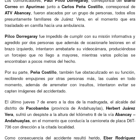
Los comunicadores,
Paul Pilco Dorregaray
, corresponsal del
diario
Correo
en
Apurímac
junto a
Carlos Peña Costillo
, corresponsal de
ATV Abancay
, fueron atacados por un grupo de personas, todos ellos
presuntamente familiares de Juárez Vera, en el momento que era
trasladado en camilla hacía una ambulancia.
Pilco Dorregaray
fue impedido de cumplir con su misión informativa y
agredido por dos personas que además de ocasionarle lesiones en el
brazo izquierdo, intentaron arrebatarle su videocámara, produciéndose
un forcejeo que no llego a mayores, mientras varios policías se
encontraban a pocos metros del hecho.
Por su parte,
Peña Costillo
, también fue obstaculizado en su función,
recibiendo empujones por otras personas más, las cuales en todo
momento, además de arremeter con insultos, intentaron evitar se
capten imágenes del accidentado.
El último jueves 7 de enero a la dos de la madrugada, el alcalde del
distrito de
Pacobamba
(provincia de Andahuaylas),
Herbert Juárez
Vera
, sufrió un despiste a la altura del kilómetro 8 de la vía
Abancay –
Andahuaylas
, en el momento que conducía la camioneta de placa D6T-
736 con dirección a la citada localidad.
Como consecuencia del accidente resultó herido,
Eber Rodríguez