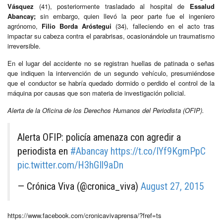
Vásquez
(41), posteriormente trasladado al hospital de
Essalud
Abancay;
sin embargo, quien llevó la peor parte fue el ingeniero
agrónomo,
Filio Borda Aróstegui
(34), falleciendo en el acto tras
impactar su cabeza contra el parabrisas, ocasionándole un traumatismo
irreversible.
En el lugar del accidente no se registran huellas de patinada o señas
que indiquen la intervención de un segundo vehículo, presumiéndose
que el conductor se habría quedado dormido o perdido el control de la
máquina por causas que son materia de investigación policial.
Alerta de la Oficina de los Derechos Humanos del Periodista (OFIP).
Alerta OFIP: policía amenaza con agredir a
periodista en
#Abancay
https://t.co/IYf9KgmPpC
pic.twitter.com/H3hGIl9aDn
— Crónica Viva (@cronica_viva)
August 27, 2015
https://www.facebook.com/cronicavivaprensa/?fref=ts