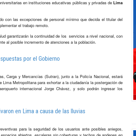
niversitarias en instituciones educativas públicas y privadas de
Lima
do con las excepciones de personal mínimo que decida el titular del
plementar el trabajo remoto.
alud garantizarán la continuidad de los servicios a nivel nacional, con
nte al posible incremento de atenciones a la población.
ispuestas por el Gobierno
s, Carga y Mercancías (Sutran), junto a la Policía Nacional, estará
de Lima Metropolitana para exhortar a la ciudadanía la postergación de
eropuerto internacional Jorge Chávez, y solo podrán ingresar los
varon en Lima a causa de las lluvias
ventivas para la seguridad de los usuarios ante posibles aniegos,
 espacios abiertos, escaleras sin coberturas y techos de andenes en