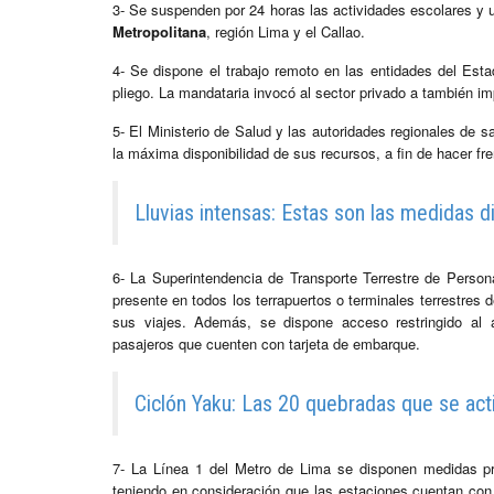
3- Se suspenden por 24 horas las actividades escolares y u
Metropolitana
, región Lima y el Callao.
4- Se dispone el trabajo remoto en las entidades del Esta
pliego. La mandataria invocó al sector privado a también im
5- El Ministerio de Salud y las autoridades regionales de s
la máxima disponibilidad de sus recursos, a fin de hacer fre
Lluvias intensas: Estas son las medidas d
6- La Superintendencia de Transporte Terrestre de Persona
presente en todos los terrapuertos o terminales terrestres 
sus viajes. Además, se dispone acceso restringido al a
pasajeros que cuenten con tarjeta de embarque.
Ciclón Yaku: Las 20 quebradas que se acti
7- La Línea 1 del Metro de Lima se disponen medidas pre
teniendo en consideración que las estaciones cuentan con