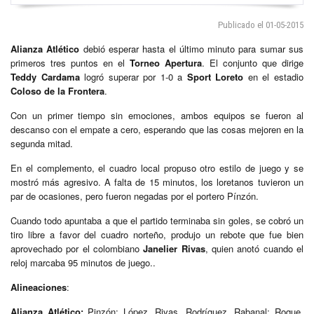
Publicado el 01-05-2015
Alianza Atlético
debió esperar hasta el último minuto para sumar sus
primeros tres puntos en el
Torneo Apertura
. El conjunto que dirige
Teddy Cardama
logró superar por 1-0 a
Sport Loreto
en el estadio
Coloso de la Frontera
.
Con un primer tiempo sin emociones, ambos equipos se fueron al
descanso con el empate a cero, esperando que las cosas mejoren en la
segunda mitad.
En el complemento, el cuadro local propuso otro estilo de juego y se
mostró más agresivo. A falta de 15 minutos, los loretanos tuvieron un
par de ocasiones, pero fueron negadas por el portero Pínzón.
Cuando todo apuntaba a que el partido terminaba sin goles, se cobró un
tiro libre a favor del cuadro norteño, produjo un rebote que fue bien
aprovechado por el colombiano
Janelier Rivas
, quien anotó cuando el
reloj marcaba 95 minutos de juego..
Alineaciones
:
Alianza Atlético:
Pinzón; López, Rivas, Rodríguez, Rabanal; Roque,