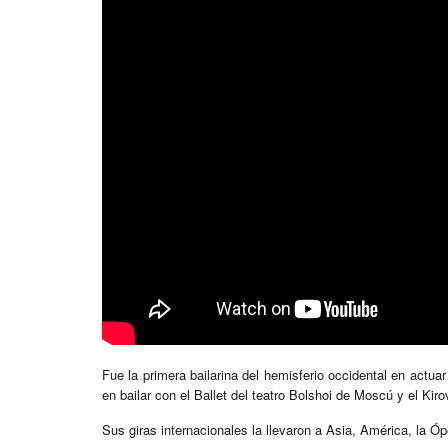
Fue la primera bailarina del hemisferio occidental en actua
en bailar con el Ballet del teatro Bolshoi de Moscú y el Ki
Sus giras internacionales la llevaron a Asia, América, la 