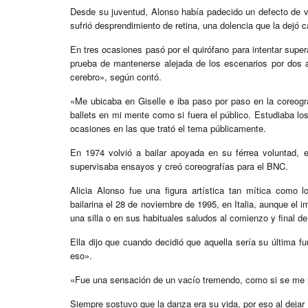
Desde su juventud, Alonso había padecido un defecto de vi
sufrió desprendimiento de retina, una dolencia que la dejó c
En tres ocasiones pasó por el quirófano para intentar superar
prueba de mantenerse alejada de los escenarios por dos a
cerebro», según contó.
«Me ubicaba en Giselle e iba paso por paso en la coreograf
ballets en mi mente como si fuera el público. Estudiaba los
ocasiones en las que trató el tema públicamente.
En 1974 volvió a bailar apoyada en su férrea voluntad, 
supervisaba ensayos y creó coreografías para el BNC.
Alicia Alonso fue una figura artística tan mítica como 
bailarina el 28 de noviembre de 1995, en Italia, aunque el 
una silla o en sus habituales saludos al comienzo y final d
Ella dijo que cuando decidió que aquella sería su última f
eso».
«Fue una sensación de un vacío tremendo, como si se me 
Siempre sostuvo que la danza era su vida, por eso al dejar 