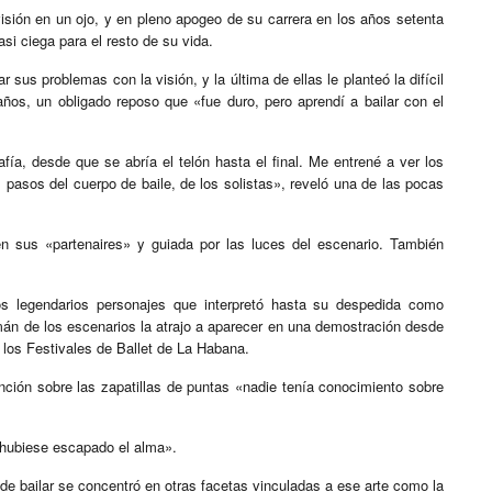
sión en un ojo, y en pleno apogeo de su carrera en los años setenta
asi ciega para el resto de su vida.
 sus problemas con la visión, y la última de ellas le planteó la difícil
ños, un obligado reposo que «fue duro, pero aprendí a bailar con el
ía, desde que se abría el telón hasta el final. Me entrené a ver los
 pasos del cuerpo de baile, de los solistas», reveló una de las pocas
en sus «partenaires» y guiada por las luces del escenario. También
los legendarios personajes que interpretó hasta su despedida como
imán de los escenarios la atrajo a aparecer en una demostración desde
e los Festivales de Ballet de La Habana.
unción sobre las zapatillas de puntas «nadie tenía conocimiento sobre
hubiese escapado el alma».
de bailar se concentró en otras facetas vinculadas a ese arte como la