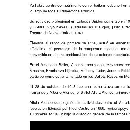
Ya había contraído matrimonio con el bailarín cubano Fern
lo largo de toda su trayectoria artística.
Su actividad profesional en Estados Unidos comenzó en 
y «Stars in your eyes» (Estrellas en sus ojos) junto a re
Theatre de Nueva York en 1940.
Elevada al rango de primera bailarina, actuó en escena
«Giselle», el personaje de la campesina ingenua, romá
convertirlo en el más emblemático de su extenso repertorio
En el American Ballet, Alonso trabajó con relevantes co
Massine, Bronislava Nijinska, Anthony Tudor, Jerome Robbi
participó como estrella invitada en los Ballets Rusos en Mo
El 28 de octubre de 1948 fue una fecha clave en su tr
Fernando y Alberto Alonso, el Ballet Alicia Alonso, primero d
Alicia Alonso compaginó sus actividades entre el Americ
revolución liderada por Fidel Castro en 1959, recibe apoy
su nombre actual, y bajo la dirección general de la famosa b