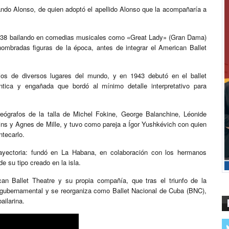
ando Alonso, de quien adoptó el apellido Alonso que la acompañaría a
1938 bailando en comedias musicales como «Great Lady» (Gran Dama)
nombradas figuras de la época, antes de integrar el American Ballet
rios de diversos lugares del mundo, y en 1943 debutó en el ballet
ntica y engañada que bordó al mínimo detalle interpretativo para
.
reógrafos de la talla de Michel Fokine, George Balanchine, Léonide
ns y Agnes de Mille, y tuvo como pareja a Ígor Yushkévich con quien
ntecarlo.
ayectoria: fundó en La Habana, en colaboración con los hermanos
e su tipo creado en la isla.
an Ballet Theatre y su propia compañía, que tras el triunfo de la
o gubernamental y se reorganiza como Ballet Nacional de Cuba (BNC),
ailarina.