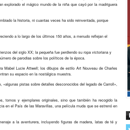
han explorado el mágico mundo de la niña que cayó por la madriguera
biado la historia, ni cuantas veces ha sido reinventada, porque
reciendo a lo largo de los últimos 150 años, a menudo reflejan el
enzos del siglo XX; la pequeña fue perdiendo su ropa victoriana y
úmero de parodias sobre los políticos de la época.
ora Mabel Lucie Attwell; los dibujos de estilo Art Nouveau de Charles
entran su espacio en la nostálgica muestra.
o, «algunas pistas sobre detalles desconocidos del legado de Carroll»,
tos, tomos y ejemplares originales, sino que también ha recogido la
ia en el País de las Maravillas, una película muda que se estrenó en
enaje a la aventurera, incluyendo figuras de madera, latas de té y