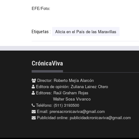
EFE/Foto:
Alicia en el País de las Maravillas
Etiquetas :
CrónicaViva
Director: Roberto Mejía Alarcón
Editora de opinión: Zuliana Lainez Otero
Editores: Raúl Graham Rojas
Walter Sosa Vivanco
Teléfono: (511) 3193500
Email:
prensacronicaviva@gmail.com
Publicidad online:
publicidadcronicaviva@gmail.com